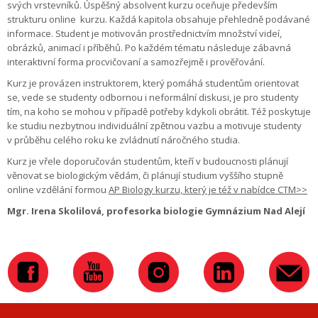
svých vrstevníků. Úspěšný absolvent kurzu oceňuje především
strukturu online
kurzu. Každá kapitola obsahuje přehledně podávané
informace. Student je motivován prostřednictvím množství videí,
obrázků, animací i příběhů. Po každém tématu následuje zábavná
interaktivní forma procvičovaní a samozřejmě i prověřování.
Kurz je provázen instruktorem, který pomáhá studentům orientovat
se, vede se studenty odbornou i neformální diskusi, je pro studenty
tím, na koho se mohou v případě potřeby kdykoli obrátit. Též poskytuje
ke studiu nezbytnou individuální zpětnou vazbu a motivuje studenty
v průběhu celého roku ke zvládnutí náročného studia.
Kurz je vřele doporučován studentům, kteří v budoucnosti plánují
věnovat se biologickým vědám, či plánují studium vyššího stupně
online vzdělání formou
AP Biology kurzu, který je též v nabídce CTM>>
Mgr. Irena Skolilová, profesorka biologie Gymnázium Nad Alejí