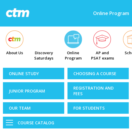
Online Program
About Us
Discovery
Online
AP and
Sch
Saturdays
Program
PSAT exams
ONLINE STUDY
CHOOSING A COURSE
REGISTRATION AND
JUNIOR PROGRAM
FEES
OUR TEAM
FOR STUDENTS
COURSE CATALOG