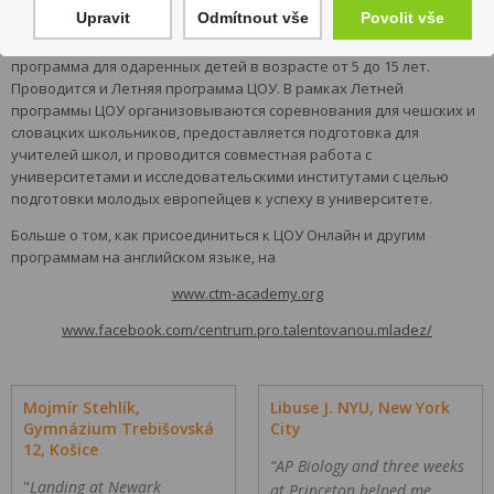
образование.
Upravit
Odmítnout vše
Povolit vše
Также проводятся Субботы открытий (Discovery Saturdays), очная
программа для одаренных детей в возрасте от 5 до 15 лет.
Проводится и Летняя программа ЦОУ. В рамках Летней
программы ЦОУ организовываются соревнования для чешских и
словацких школьников, предоставляется подготовка для
учителей школ, и проводится совместная работа с
университетами и исследовательскими институтами с целью
подготовки молодых европейцев к успеху в университете.
Больше о том, как присоединиться к ЦОУ Онлайн и другим
программам на английском языке, на
www.ctm-academy.org
www.facebook.com/centrum.pro.talentovanou.mladez/
Mojmír Stehlík,
Libuse J. NYU, New York
Gymnázium Trebišovská
City
12, Košice
“AP Biology and three weeks
"
Landing at Newark
at Princeton helped me