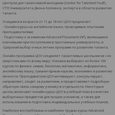
Центром для талантливой молодежи (Center for Talented Youth,
CTY) Университета Джона Хопкинса, эксперта в области развития
таланта.
Учащимся в возрасте от 11 до 18 лет ЦОУ предлагает:
- Онлайн-курсы на английском языке, проводимые опытными
преподавателями;
- Подготовку к экзаменам Advanced Placement (AP), являющимся
ключевыми при поступлении в престижные университеты; и
-Широкий выбор очных летних программ по развитию таланта.
Онлайн-программа ЦОУ соединяет талантливых школьников с их
сверстниками по всему миру. Ученики выбирают из более 100
курсов по физике, химии, биологии, математике, информатике,
английскому языку, гуманитарным наукам, экономике и развитию
личности. Преподаватели ЦОУ мотивируют, консультируют,
направляют, следят за развитием, и предоставляют подробную
обратную связь каждому ученику в отдельности. Некоторые
школы включают онлайн-курсы ЦОУ в учебный план в качестве
выборочных предметов для лучших учеников, а также для
использования в подготовке индивидуальных учебных планов.
Наиболее востребованы и наиболее трудны курсы Advanced