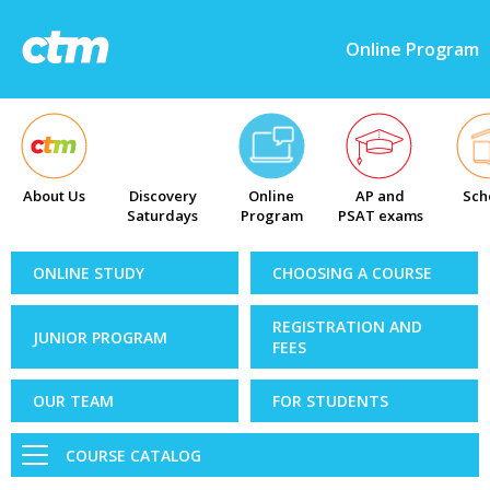
Online Program
About Us
Discovery
Online
AP and
Sch
Saturdays
Program
PSAT exams
ONLINE STUDY
CHOOSING A COURSE
REGISTRATION AND
JUNIOR PROGRAM
FEES
OUR TEAM
FOR STUDENTS
COURSE CATALOG