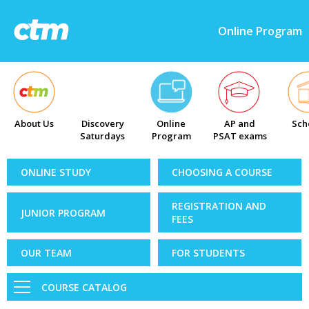
Online Program
About Us
Discovery
Online
AP and
Sch
Saturdays
Program
PSAT exams
ONLINE STUDY
CHOOSING A COURSE
REGISTRATION AND
JUNIOR PROGRAM
FEES
OUR TEAM
FOR STUDENTS
COURSE CATALOG