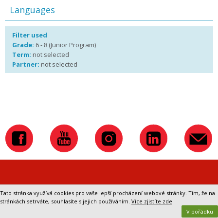
Languages
Filter used
Grade:
6 - 8 (Junior Program)
Term:
not selected
Partner:
not selected
Přepnout na klasickou verzi webu
Tato stránka využívá cookies pro vaše lepší procházení webové stránky. Tím, že na
stránkách setrváte, souhlasíte s jejich používáním.
Více zjistíte zde
.
V pořádku