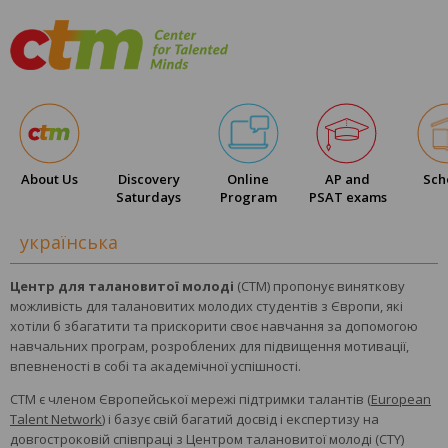
About Us
Discovery
Online
AP and
Sch
Saturdays
Program
PSAT exams
українська
Центр для талановитої молоді
(CTM) пропонує виняткову
можливість для талановитих молодих студентів з Європи, які
хотіли б збагатити та прискорити своє навчання за допомогою
навчальних програм, розроблених для підвищення мотивації,
впевненості в собі та академічної успішності.
CTM є членом Європейської мережі підтримки талантів (
European
Talent Network
) і базує свій багатий досвід і експертизу на
довгостроковій співпраці з Центром талановитої молоді (CTY)