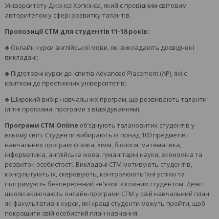
Університету Джонcа Хопкінса, який є провідним світовим
авторитетом у сфері розвитку талантів.
Пропозиції CTM для студентів 11-18 років:
♣ Онлайн курси англійської мови, які викладають досвідчені
викладачі;
♣ Підготовчі курси до іспитів Advanced Placement (AP), які є
квитком до престижних університетів;
♣ Широкий вибір навчальних програм, що розвивають таланти
(літні програми, програми з відвідуванням).
Програми CTM Online
об’єднують талановитих студентів у
всьому світі. Студенти вибирають із понад 100 предметів і
навчальних програм: фізика, хімія, біологія, математика,
інформатика, англійська мова, гуманітарні науки, економіка та
розвиток особистості. Викладачі CTM мотивують студентів,
консультують їх, скеровують, контролюють їхні успіхи та
підтримують безперервний зв'язок з кожним студентом. Деякі
школи включають онлайн-програми CTM у свій навчальний план
як факультативні курси, які кращі студенти можуть пройти, щоб
покращити свій особистий план навчання.