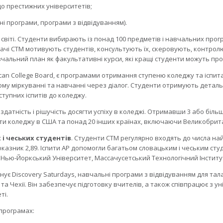
 до престижних університетів;
і програми, програми з відвідуванням).
віті. Студенти вибирають із понад 100 предметів і навчальних програм
адачі CTM мотивують студентів, консультують їх, скеровують, контрол
чальний план як факультативні курси, які кращі студенти можуть пр
can College Board, є програмами отримання ступеню коледжу та іспита
ому міркуванні та навчанні через діалог. Студенти отримують детал
ступних іспитів до коледжу.
здатність і рішучість досягти успіху в коледжі. Отримавши 3 або біл
ити коледжу в США та понад 20 інших країнах, включаючи Великобрита
 і чеських студентів
. Студенти CTM регулярно входять до числа най
зник 2,89. Іспити AP допомогли багатьом словацьким і чеським студен
 Нью-Йоркський Університет, Массачусетський Tехнологічний Iнститут
ує Discovery Saturdays, навчальні програми з відвідуванням для талан
 та Чехії. Він забезпечує підготовку вчителів, а також співпрацює з 
ті.
програмах: