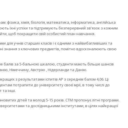
: фізика, хімія, біологія, математика, інформатика, англійська
юють їхні успіхи та підтримують безперервний зв'язок з кожним
ойти, щоб покращити свій особистий план навчання.
ми для учнів старших класів і є одними з найвибагливіших та
ьні знання з ключових предметів, помітно вдосконалюють свою
ьше балів за 5-бальною шкалою, студенти мають більше шансів
нію, Німеччину, Австрію , Нідерланди та Данію.
кращих з результатами іспитів AP з середнім балом 4,06. Ці
там потрапити до університету своєї мрії, в тому числі до
 та інші.
овитих дітей та молоді 5-15 років. CTM пропонує літні програми.
університетами та дослідницькими інститутами, в цілях найкращої