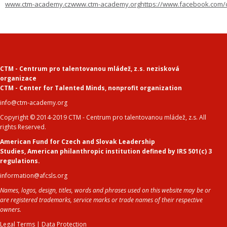
www.ctm-academy.cz
www.ctm-academy.org
https://www.facebook.com/
CTM - Centrum pro talentovanou mládež, z.s. nezisková
organizace
CTM - Center for Talented Minds
,
nonprofit organization
info@ctm-academy.org
Copyright © 2014-2019 CTM - Centrum pro talentovanou mládež, z.s. All
rights Reserved.
American Fund for Czech and Slovak Leadership
Studies
,
American philanthropic institution defined by IRS 501(c) 3
regulations.
information@afcsls.org
Names, logos, design, titles, words and phrases used on this website may be or
are registered trademarks, service marks or trade names of their respective
owners.
Legal Terms
|
Data Protection