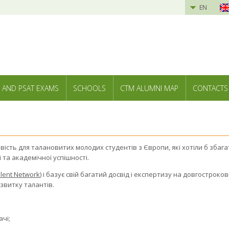
EN
 AND PSAT EXAMS
SCHOOLS
CTM ALUMNI MAP
CONTACTS
ість для талановитих молодих студентів з Європи, які хотіли б зба
 та академічної успішності.
lent Network
) і базує свій багатий досвід і експертизу на довгостроко
звитку талантів.
ачі;