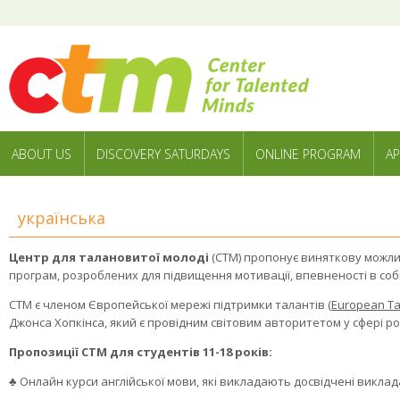
ABOUT US
DISCOVERY SATURDAYS
ONLINE PROGRAM
AP
українська
Центр для талановитої молоді
(CTM) пропонує виняткову можлив
програм, розроблених для підвищення мотивації, впевненості в собі
CTM є членом Європейської мережі підтримки талантів (
European Ta
Джонcа Хопкінса, який є провідним світовим авторитетом у сфері ро
Пропозиції CTM для студентів 11-18 років:
♣ Онлайн курси англійської мови, які викладають досвідчені виклад