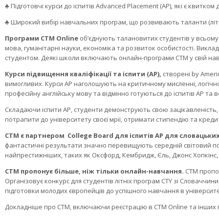
♣ Підготовчі курси до іспитів Advanced Placement (AP), які є квитком
♣ Широкий вибір навчальних програм, що розвивають таланти (літн
Програми CTM Online
об’єднують талановитих студентів у всьому с
мова, гуманітарні науки, економіка та розвиток особистості. Викл
студентом. Деякі школи включають онлайн-програми CTM у свій нав
Курси підвищення кваліфікації та іспити (AP),
створені by Ameri
вимогливих. Курси AP наголошують на критичному мисленні, логічн
професійну англійську мову та відмінно готуються до іспитів AP та в
Складаючи іспити AP, студенти демонструють свою зацікавленість, 
потрапити до університету своєї мрії, отримати стипендію та кред
CTM є партнером College Board для іспитів AP для словацьких
фантастичні результати значно перевищують середній світовий пока
найпрестижніших, таких як Оксфорд, Кембридж, Єль, Джонc Хопкінс,
CTM пропонує більше, ніж тільки онлайн-навчання.
CTM пропон
Організовує конкурс для студентів літніх програм CTY зі Словаччини
підготовки молодих європейців до успішного навчання в університе
Докладніше про CTM, включаючи реєстрацію в CTM Online та інших 