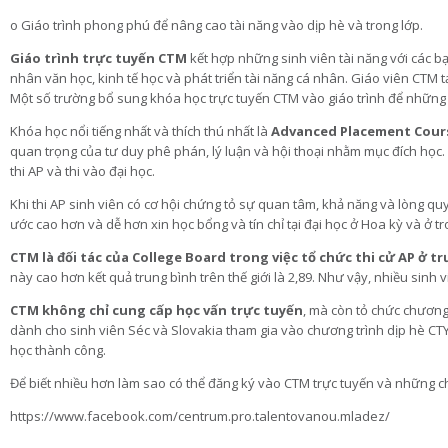
o Giáo trình phong phú để nâng cao tài năng vào dịp hè và trong lớp.
Giáo trình trực tuyến CTM
kết hợp những sinh viên tài năng với các bạn
nhân văn học, kinh tế học và phát triển tài năng cá nhân. Giáo viên CTM tạ
Một số trường bổ sung khóa học trực tuyến CTM vào giáo trình để những 
Khóa học nổi tiếng nhất và thích thú nhất là
Advanced Placement
Cour
quan trọng của tư duy phê phán, lý luận và hội thoại nhằm mục đích học. 
thi AP và thi vào đại học.
Khi thi AP sinh viên có cơ hội chứng tỏ sự quan tâm, khả năng và lòng quy
ước cao hơn và dễ hơn xin học bổng và tín chỉ tại đại học ở Hoa kỳ và ở
CTM là đối tác của College Board trong việc tổ chức
thi cử AP
ở tr
này cao hơn kết quả trung bình trên thế giới là 2,89. Như vậy, nhiều si
CTM không chỉ cung cấp học vấn trực tuyến
, mà còn tỏ chức chương
dành cho sinh viên Séc và Slovakia tham gia vào chương trình dịp hè CTY,
học thành công.
Để biết nhiều hơn làm sao có thể đăng ký vào CTM trực tuyến và những 
https://www.facebook.com/centrum.pro.talentovanou.mladez/