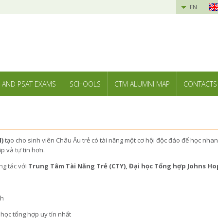
EN
 AND PSAT EXAMS
SCHOOLS
CTM ALUMNI MAP
CONTACTS
)
tạo cho sinh viên Châu Âu trẻ có tài năng một cơ hội độc đáo để học nha
p và tự tin hơn.
ng tác với
Trung Tâm Tài Năng Trẻ (CTY), Đại học Tổng hợp Johns Ho
nh
học tổng hợp uy tín nhất