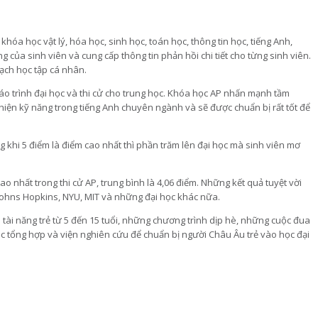
hóa học vật lý, hóa học, sinh học, toán học, thông tin học, tiếng Anh,
g của sinh viên và cung cấp thông tin phản hồi chi tiết cho từng sinh viên.
oạch học tập cá nhân.
o trình đại học và thi cử cho trung học. Khóa học AP nhấn mạnh tầm
thiện kỹ năng trong tiếng Anh chuyên ngành và sẽ được chuẩn bị rất tốt để
g khi 5 điểm là điểm cao nhất thì phần trăm lên đại học mà sinh viên mơ
o nhất trong thi cử AP, trung bình là 4,06 điểm. Những kết quả tuyệt vời
 Johns Hopkins, NYU, MIT và những đại học khác nữa.
tài năng trẻ từ 5 đến 15 tuổi, những chương trình dịp hè, những cuộc đua
ọc tổng hợp và viện nghiên cứu để chuẩn bị người Châu Âu trẻ vào học đại