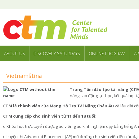
ABOUT US
DISCOVERY SATURDAYS
ONLINE PROGRAM
AP
Vietnamština
Tru
ng Tâm đào tạo tài năng (CTM
nâng cao động lực học, kết quả học tậ
CTM là th
ành
viên
của
Mạng Hỗ Trợ Tài Năng Châu Âu
và lâu dài cộ
CTM cung cấp cho sinh viên từ 11 đến 18 tuổi:
o Khóa học trực tuyến được giáo viên giàu kinh nghiệm dạy bằng tiếng A
o Luyện thi Advanced Placement (AP) mở đường cho sinh viên lên các đại 