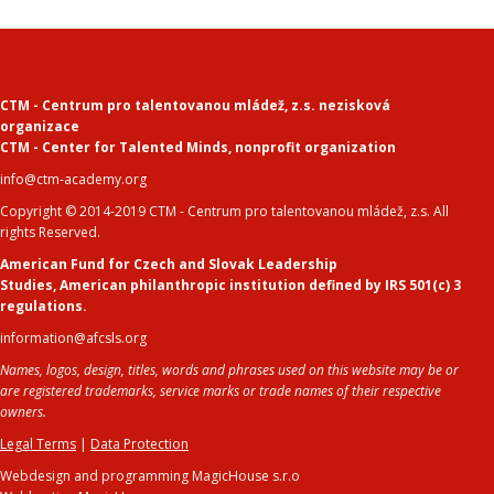
CTM - Centrum pro talentovanou mládež, z.s. nezisková
organizace
CTM - Center for Talented Minds
,
nonprofit organization
info@ctm-academy.org
Copyright © 2014-2019 CTM - Centrum pro talentovanou mládež, z.s. All
rights Reserved.
American Fund for Czech and Slovak Leadership
Studies
,
American philanthropic institution defined by IRS 501(c) 3
regulations.
information@afcsls.org
Names, logos, design, titles, words and phrases used on this website may be or
are registered trademarks, service marks or trade names of their respective
owners.
Legal Terms
|
Data Protection
Webdesign and programming MagicHouse s.r.o