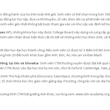
 đồng hành của họ trên toàn thế giới. Sinh viên có thể chọn trong hơn 100 k
o động lực học tập, đưa ra lời khuyên, cố vấn, theo dõi sự phát triển tài năn
sinh viên giỏi nhất không bắt buộc tham gia vào và như vậy xác định kế h
ses
(AP), những khóa học này được College Board xây dựng và cung cấp giá
Sinh viên nhận được kiến thức rất chi tiết về những môn học then chốt, cải 
ết tâm học đại học thành công. Nếu sinh viên có được từ 3 điểm trở lên tron
 trong hơn 20 đất nước khác bao gồm Anh, Đức, Áo, Hà Lan và Đan Mạch.
ường tại Séc và Slovakia
. Sinh viên CTM thường xuyên được đạt kết quả ca
nh viên CTM được vào đại học mà họ mơ ước, như là Oxford, Cambridge, Yale,
 trình Thứ bảy khám phá (Discovery Saturdays), chương trình trong lớp cho 
 tổ chức khóa học cho giáo viên giảng dạy ở trường, công tác với các đại h
chương trình CTM bằng tiếng Anh khác, vui lòng xem: www.ctm-academy.org