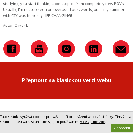
studying, you start thinking about topics from completely new POVs.
Usually, I'm not too keen on overused buzzwords, but... my summer
with CTY was honestly LIFE-CHANGING!
Autor: Oliver L.
Přepnout na klasickou verzi webu
Tato stránka využívá cookies pro vaše lepší procházení webové stránky. Tím, že na
stránkách setrváte, souhlasíte s jejich používáním.
Více zjistíte zde
.
V pořádku