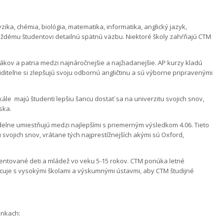
ika, chémia, biológia, matematika, informatika, anglický jazyk,
aždému študentovi detailnú spätnú väzbu. Niektoré školy zahŕňajú CTM
kov a patria medzi najnáročnejšie a najžiadanejšie. AP kurzy kladú
viditeľne si zlepšujú svoju odbornú angličtinu a sú výborne pripravenými
ále majú študenti lepšiu šancu dostať sa na univerzitu svojich snov,
ska.
delne umiestňujú medzi najlepšími s priemerným výsledkom 4.06. Tieto
vojich snov, vrátane tých najprestížnejších akými sú Oxford,
entované deti a mládež vo veku 5-15 rokov. CTM ponúka letné
acuje s vysokými školami a výskumnými ústavmi, aby CTM študijné
ánkach: