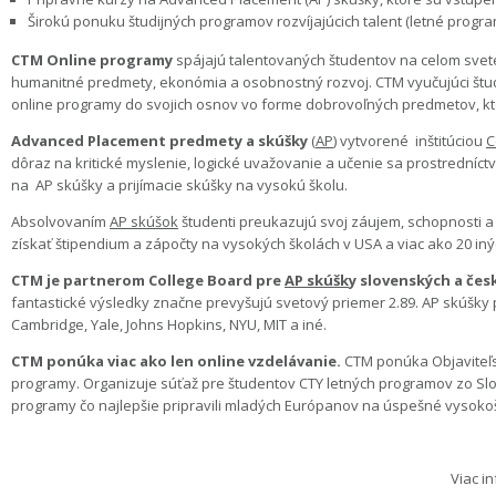
Širokú ponuku študijných programov rozvíjajúcich talent (letné prog
CTM Online programy
spájajú talentovaných študentov na celom svete.
humanitné predmety, ekonómia a osobnostný rozvoj. CTM vyučujúci štude
online programy do svojich osnov vo forme dobrovoľných predmetov, ktor
Advanced Placement predmety a skúšky
(
AP
) vytvorené inštitúciou
C
dôraz na kritické myslenie, logické uvažovanie a učenie sa prostredníctv
na AP skúšky a prijímacie skúšky na vysokú školu.
Absolvovaním
AP skúšok
študenti preukazujú svoj záujem, schopnosti a 
získať štipendium a zápočty na vysokých školách v USA a viac ako 20 in
CTM je partnerom College Board pre
AP skúšk
y
slovenských a čes
fantastické výsledky značne prevyšujú svetový priemer 2.89. AP skúšky
Cambridge, Yale, Johns Hopkins, NYU, MIT a iné.
CTM ponúka viac ako len online vzdelávanie.
CTM ponúka Objaviteľs
programy. Organizuje súťaž pre študentov CTY letných programov zo Slo
programy čo najlepšie pripravili mladých Európanov na úspešné vysoko
Viac i