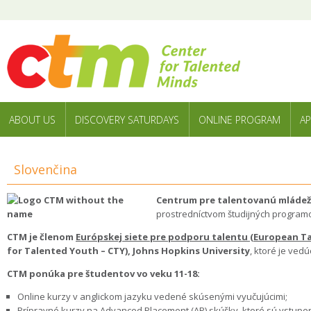
ABOUT US
DISCOVERY SATURDAYS
ONLINE PROGRAM
AP
Slovenčina
Centrum pre talentovanú mládež
prostredníctvom študijných program
CTM je členom
Európskej siete pre podporu talentu (European 
for Talented Youth – CTY), Johns Hopkins University
, ktoré je ved
CTM ponúka pre študentov vo veku 11-18:
Online kurzy v anglickom jazyku vedené skúsenými vyučujúcimi;
Prípravné kurzy na Advanced Placement (AP) skúšky, ktoré sú vstupen