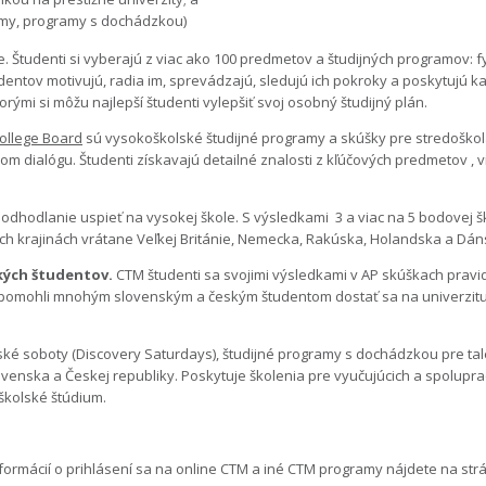
ramy, programy s dochádzkou)
 Študenti si vyberajú z viac ako 100 predmetov a študijných programov: fyz
ntov motivujú, radia im, sprevádzajú, sledujú ich pokroky a poskytujú k
ými si môžu najlepší študenti vylepšiť svoj osobný študijný plán.
ollege Board
sú vysokoškolské študijné programy a skúšky pre stredoškolá
om dialógu. Študenti získavajú detailné znalosti z kľúčových predmetov , 
odhodlanie uspieť na vysokej škole. S výsledkami 3 a viac na 5 bodovej šk
ých krajinách vrátane Veľkej Británie, Nemecka, Rakúska, Holandska a Dán
kých študentov.
CTM študenti sa svojimi výsledkami v AP skúškach pravi
 pomohli mnohým slovenským a českým študentom dostať sa na univerzitu s
ké soboty (Discovery Saturdays), študijné programy s dochádzkou pre tal
venska a Českej republiky. Poskytuje školenia pre vyučujúcich a spolupr
školské štúdium.
nformácií o prihlásení sa na online CTM a iné CTM programy nájdete na str