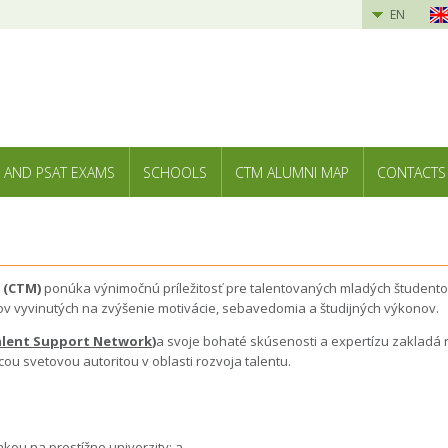
EN
 AND PSAT EXAMS
SCHOOLS
CTM ALUMNI MAP
CONTACTS
 (CTM)
ponúka výnimočnú príležitosť pre talentovaných mladých študentov z 
ov vyvinutých na zvýšenie motivácie, sebavedomia a študijných výkonov.
Talent Support Network
)
a svoje bohaté skúsenosti a expertízu zakladá 
úcou svetovou autoritou v oblasti rozvoja talentu.
kou na prestížne univerzity; a