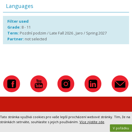
Languages
Filter used
Grade:
8 - 11
Term:
Pozdní podzim / Late Fall 2026 , Jaro / Spring 2027
Partner:
not selected
Přepnout na klasickou verzi webu
Tato stránka využívá cookies pro vaše lepší procházení webové stránky. Tím, že na
stránkách setrváte, souhlasíte s jejich používáním.
Více zjistíte zde
.
V pořádku