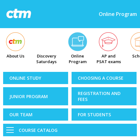
Online Program
About Us
Discovery
Online
AP and
Sch
Saturdays
Program
PSAT exams
ONLINE STUDY
CHOOSING A COURSE
REGISTRATION AND
JUNIOR PROGRAM
FEES
OUR TEAM
FOR STUDENTS
COURSE CATALOG