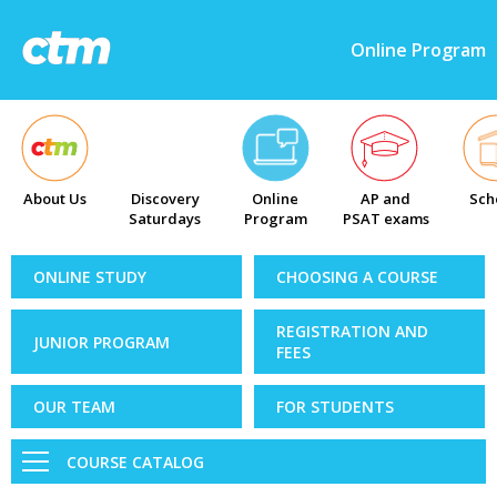
Online Program
About Us
Discovery
Online
AP and
Sch
Saturdays
Program
PSAT exams
ONLINE STUDY
CHOOSING A COURSE
REGISTRATION AND
JUNIOR PROGRAM
FEES
OUR TEAM
FOR STUDENTS
COURSE CATALOG