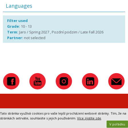
Languages
Filter used
Grade:
10 - 13
Term:
Jaro / Spring 2027 , Pozdní podzim / Late Fall 2026
Partner:
not selected
Přepnout na klasickou verzi webu
Tato stránka využívá cookies pro vaše lepší procházení webové stránky. Tím, že na
stránkách setrváte, souhlasíte s jejich používáním.
Více zjistíte zde
.
V pořádku