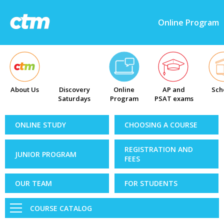
Online Program
About Us
Discovery
Online
AP and
Sch
Saturdays
Program
PSAT exams
ONLINE STUDY
CHOOSING A COURSE
REGISTRATION AND
JUNIOR PROGRAM
FEES
OUR TEAM
FOR STUDENTS
COURSE CATALOG