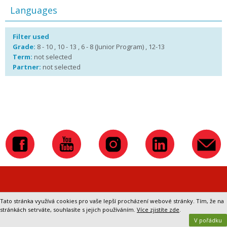
Languages
Filter used
Grade:
8 - 10 , 10 - 13 , 6 - 8 (Junior Program) , 12-13
Term:
not selected
Partner:
not selected
Přepnout na klasickou verzi webu
Tato stránka využívá cookies pro vaše lepší procházení webové stránky. Tím, že na
stránkách setrváte, souhlasíte s jejich používáním.
Více zjistíte zde
.
V pořádku