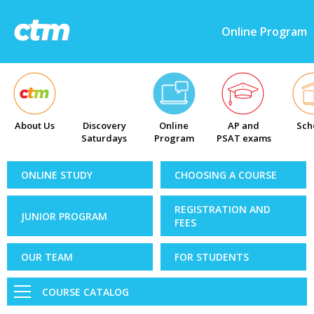
Online Program
About Us
Discovery
Online
AP and
Sch
Saturdays
Program
PSAT exams
ONLINE STUDY
CHOOSING A COURSE
REGISTRATION AND
JUNIOR PROGRAM
FEES
OUR TEAM
FOR STUDENTS
COURSE CATALOG