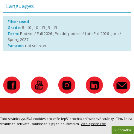
Languages
Filter used
Grade:
8 - 10 , 10 - 13 , 9 - 13
Term:
Podzim / Fall 2026 , Pozdní podzim / Late Fall 2026 , Jaro /
Spring 2027
Partner:
not selected
Přepnout na klasickou verzi webu
Tato stránka využívá cookies pro vaše lepší procházení webové stránky. Tím, že na
stránkách setrváte, souhlasíte s jejich používáním.
Více zjistíte zde
.
V pořádku