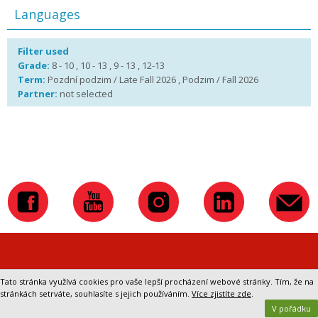
Languages
Filter used
Grade:
8 - 10 , 10 - 13 , 9 - 13 , 12-13
Term:
Pozdní podzim / Late Fall 2026 , Podzim / Fall 2026
Partner:
not selected
Přepnout na klasickou verzi webu
Tato stránka využívá cookies pro vaše lepší procházení webové stránky. Tím, že na
stránkách setrváte, souhlasíte s jejich používáním.
Více zjistíte zde
.
V pořádku