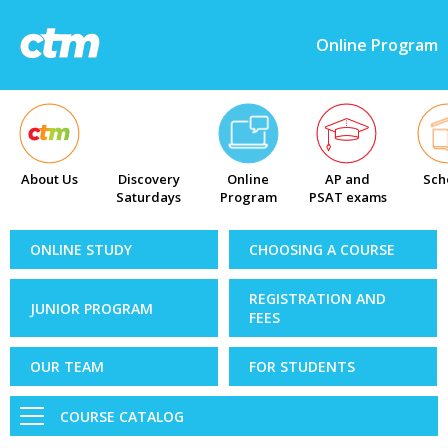
Online Program
About Us
Discovery
Online
AP and
Sch
Saturdays
Program
PSAT exams
ONLINE STUDY
CHOOSING A COURSE
REGISTRATION AND
JUNIOR PROGRAM
FEES
OUR TEAM
FOR STUDENTS
COURSE CATALOG