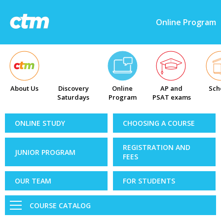
Online Program
About Us
Discovery
Online
AP and
Sch
Saturdays
Program
PSAT exams
ONLINE STUDY
CHOOSING A COURSE
REGISTRATION AND
JUNIOR PROGRAM
FEES
OUR TEAM
FOR STUDENTS
COURSE CATALOG