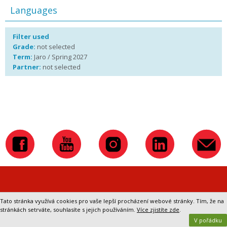
Languages
Filter used
Grade:
not selected
Term:
Jaro / Spring 2027
Partner:
not selected
Přepnout na klasickou verzi webu
Tato stránka využívá cookies pro vaše lepší procházení webové stránky. Tím, že na
stránkách setrváte, souhlasíte s jejich používáním.
Více zjistíte zde
.
V pořádku